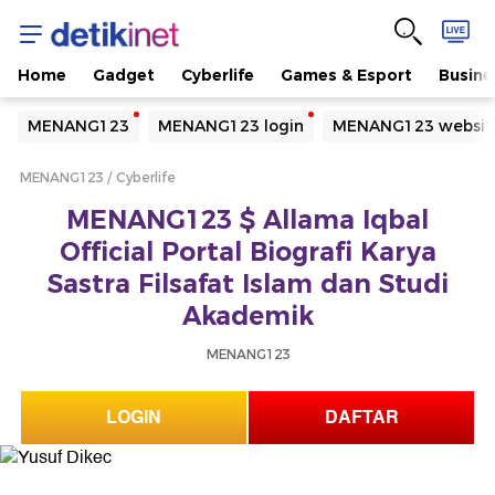
Home
Gadget
Cyberlife
Games & Esport
Busine
Yang sedang ramai dicari
MENANG123
MENANG123 login
MENANG123 websit
Loading...
MENANG123
Cyberlife
Terakhir yang dicari
MENANG123 $ Allama Iqbal
Loading...
Official Portal Biografi Karya
Sastra Filsafat Islam dan Studi
Akademik
MENANG123
LOGIN
DAFTAR