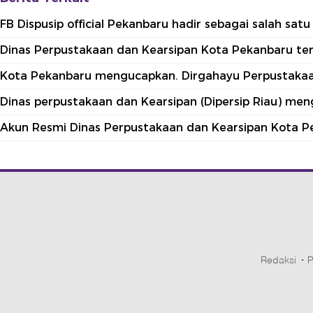
FB Dispusip official Pekanbaru hadir sebagai salah sa
Dinas Perpustakaan dan Kearsipan Kota Pekanbaru terle
Kota Pekanbaru mengucapkan. Dirgahayu Perpustakaan
Dinas perpustakaan dan Kearsipan (Dipersip Riau) me
Akun Resmi Dinas Perpustakaan dan Kearsipan Kota P
Redaksi
P