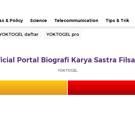
ss & Policy
Science
Telecommunication
Tips & Trik
YOKTOGEL daftar
YOKTOGEL pro
ial Portal Biografi Karya Sastra Fil
YOKTOGEL