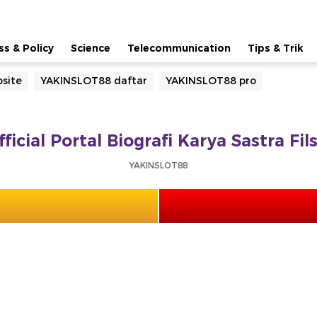
ss & Policy
Science
Telecommunication
Tips & Trik
site
YAKINSLOT88 daftar
YAKINSLOT88 pro
icial Portal Biografi Karya Sastra Fi
YAKINSLOT88