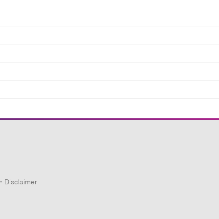
Disclaimer