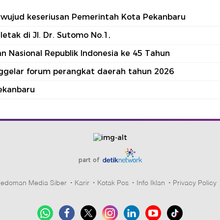
tu wujud keseriusan Pemerintah Kota Pekanbaru
tak di Jl. Dr. Sutomo No.1,
 Nasional Republik Indonesia ke 45 Tahun
nggelar forum perangkat daerah tahun 2026
ekanbaru
part of
edoman Media Siber
Karir
Kotak Pos
Info Iklan
Privacy Policy