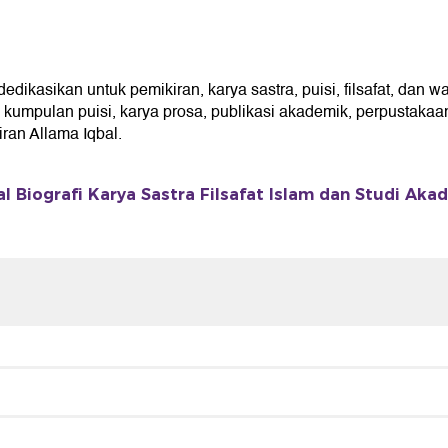
kasikan untuk pemikiran, karya sastra, puisi, filsafat, dan wa
umpulan puisi, karya prosa, publikasi akademik, perpustakaan 
an Allama Iqbal.
l Biografi Karya Sastra Filsafat Islam dan Studi Aka