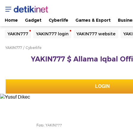
Home
Gadget
Cyberlife
Games & Esport
Busine
Yang sedang ramai dicari
YAKIN777
YAKIN777 login
YAKIN777 website
YAKI
Loading...
YAKIN777
Cyberlife
Terakhir yang dicari
YAKIN777 $ Allama Iqbal Offi
Loading...
LOGIN
Foto: YAKIN777