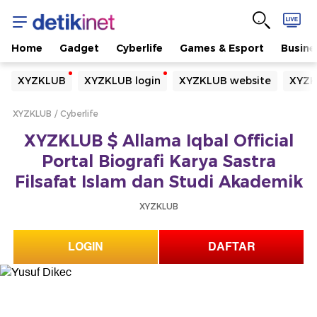
Home
Gadget
Cyberlife
Games & Esport
Busine
Yang sedang ramai dicari
XYZKLUB
XYZKLUB login
XYZKLUB website
XYZK
Loading...
XYZKLUB
Cyberlife
Terakhir yang dicari
XYZKLUB $ Allama Iqbal Official
Loading...
Portal Biografi Karya Sastra
Filsafat Islam dan Studi Akademik
XYZKLUB
LOGIN
DAFTAR