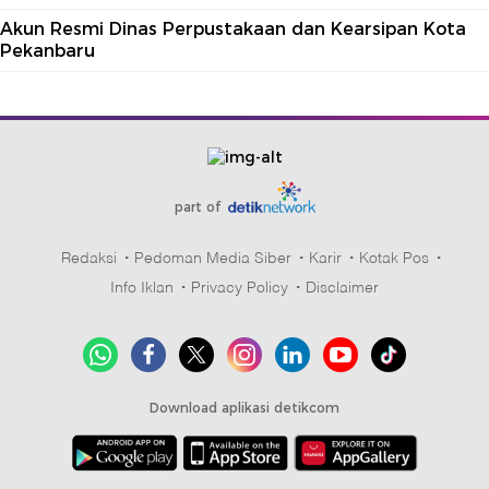
Akun Resmi Dinas Perpustakaan dan Kearsipan Kota
Pekanbaru
part of
Redaksi
Pedoman Media Siber
Karir
Kotak Pos
Info Iklan
Privacy Policy
Disclaimer
Download aplikasi detikcom