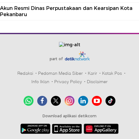
Akun Resmi Dinas Perpustakaan dan Kearsipan Kota
Pekanbaru
part of
Redaksi
Pedoman Media Siber
Karir
Kotak Pos
Info Iklan
Privacy Policy
Disclaimer
Download aplikasi detikcom