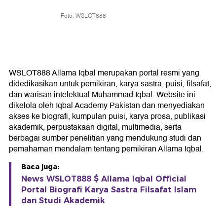
Foto: WSLOT888
WSLOT888 Allama Iqbal merupakan portal resmi yang
didedikasikan untuk pemikiran, karya sastra, puisi, filsafat,
dan warisan intelektual Muhammad Iqbal. Website ini
dikelola oleh Iqbal Academy Pakistan dan menyediakan
akses ke biografi, kumpulan puisi, karya prosa, publikasi
akademik, perpustakaan digital, multimedia, serta
berbagai sumber penelitian yang mendukung studi dan
pemahaman mendalam tentang pemikiran Allama Iqbal.
Baca juga:
News WSLOT888 $ Allama Iqbal Official
Portal Biografi Karya Sastra Filsafat Islam
dan Studi Akademik