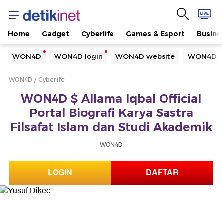
Home
Gadget
Cyberlife
Games & Esport
Busine
Yang sedang ramai dicari
WON4D
WON4D login
WON4D website
WON4D d
Loading...
WON4D
Cyberlife
Terakhir yang dicari
WON4D $ Allama Iqbal Official
Loading...
Portal Biografi Karya Sastra
Filsafat Islam dan Studi Akademik
WON4D
LOGIN
DAFTAR