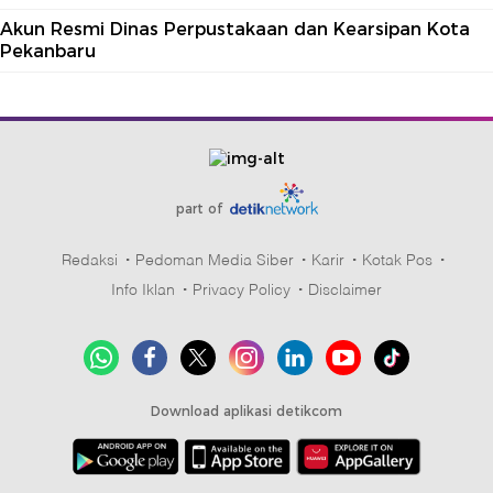
Akun Resmi Dinas Perpustakaan dan Kearsipan Kota
Pekanbaru
part of
Redaksi
Pedoman Media Siber
Karir
Kotak Pos
Info Iklan
Privacy Policy
Disclaimer
Download aplikasi detikcom