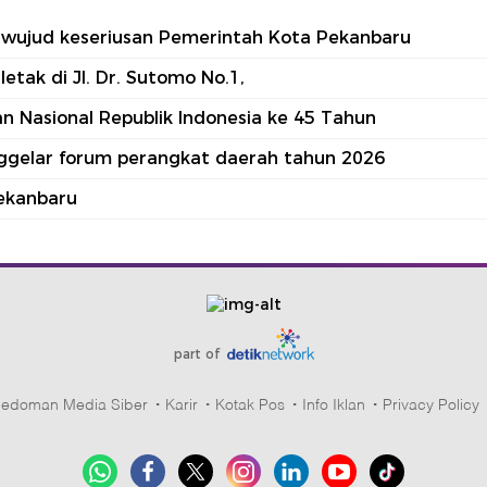
tu wujud keseriusan Pemerintah Kota Pekanbaru
tak di Jl. Dr. Sutomo No.1,
 Nasional Republik Indonesia ke 45 Tahun
nggelar forum perangkat daerah tahun 2026
ekanbaru
part of
edoman Media Siber
Karir
Kotak Pos
Info Iklan
Privacy Policy