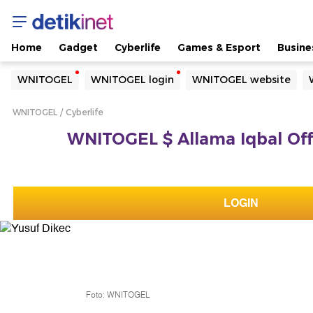
Home
Gadget
Cyberlife
Games & Esport
Busine
Yang sedang ramai dicari
WNITOGEL
WNITOGEL login
WNITOGEL website
Loading...
WNITOGEL
Cyberlife
Terakhir yang dicari
WNITOGEL $ Allama Iqbal Offic
Loading...
LOGIN
Foto: WNITOGEL