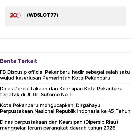
(WDSLOT77)
Berita Terkait
FB Dispusip official Pekanbaru hadir sebagai salah satu
wujud keseriusan Pemerintah Kota Pekanbaru
Dinas Perpustakaan dan Kearsipan Kota Pekanbaru
terletak di Jl. Dr. Sutomo No.1,
Kota Pekanbaru mengucapkan. Dirgahayu
Perpustakaan Nasional Republik Indonesia ke 45 Tahun
Dinas perpustakaan dan Kearsipan (Dipersip Riau)
menggelar forum perangkat daerah tahun 2026