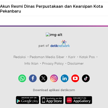
Akun Resmi Dinas Perpustakaan dan Kearsipan Kota
Pekanbaru
part of
Redaksi
Pedoman Media Siber
Karir
Kotak Pos
Info Iklan
Privacy Policy
Disclaimer
Download aplikasi detikcom