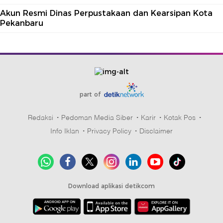
Akun Resmi Dinas Perpustakaan dan Kearsipan Kota
Pekanbaru
part of
Redaksi
Pedoman Media Siber
Karir
Kotak Pos
Info Iklan
Privacy Policy
Disclaimer
Download aplikasi detikcom