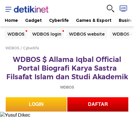
Home
Gadget
Cyberlife
Games & Esport
Busine
Yang sedang ramai dicari
WDBOS
WDBOS login
WDBOS website
WDBOS da
Loading...
WDBOS
Cyberlife
Terakhir yang dicari
WDBOS $ Allama Iqbal Official
Loading...
Portal Biografi Karya Sastra
Filsafat Islam dan Studi Akademik
WDBOS
LOGIN
DAFTAR