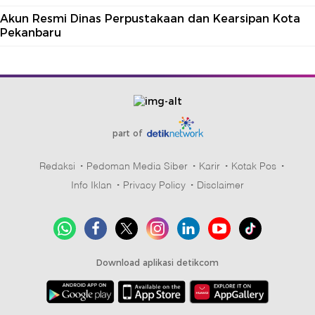
Akun Resmi Dinas Perpustakaan dan Kearsipan Kota
Pekanbaru
part of
Redaksi
Pedoman Media Siber
Karir
Kotak Pos
Info Iklan
Privacy Policy
Disclaimer
Download aplikasi detikcom