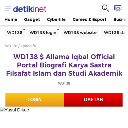
Home
Gadget
Cyberlife
Games & Esport
Busine
Yang sedang ramai dicari
WD138
WD138 login
WD138 website
WD138 daf
Loading...
WD138
Cyberlife
Terakhir yang dicari
WD138 $ Allama Iqbal Official
Loading...
Portal Biografi Karya Sastra
Filsafat Islam dan Studi Akademik
WD138
LOGIN
DAFTAR