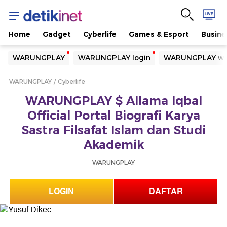
Home
Gadget
Cyberlife
Games & Esport
Busine
Yang sedang ramai dicari
WARUNGPLAY
WARUNGPLAY login
WARUNGPLAY we
Loading...
WARUNGPLAY
Cyberlife
Terakhir yang dicari
WARUNGPLAY $ Allama Iqbal
Loading...
Official Portal Biografi Karya
Sastra Filsafat Islam dan Studi
Akademik
WARUNGPLAY
LOGIN
DAFTAR