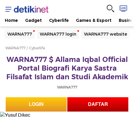
Home
Gadget
Cyberlife
Games & Esport
Busine
Yang sedang ramai dicari
WARNA777
WARNA777 login
WARNA777 website
Loading...
WARNA777
Cyberlife
Terakhir yang dicari
WARNA777 $ Allama Iqbal Official
Loading...
Portal Biografi Karya Sastra
Filsafat Islam dan Studi Akademik
WARNA777
LOGIN
DAFTAR