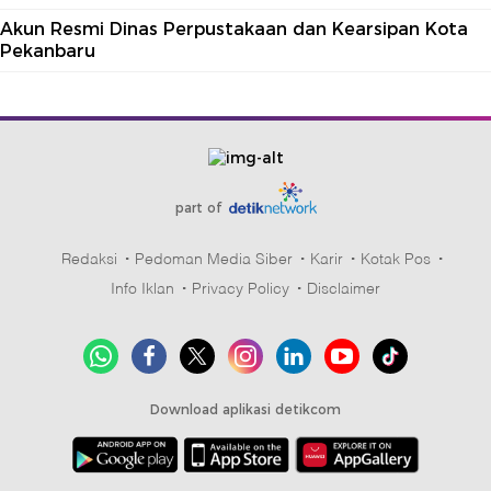
Akun Resmi Dinas Perpustakaan dan Kearsipan Kota
Pekanbaru
part of
Redaksi
Pedoman Media Siber
Karir
Kotak Pos
Info Iklan
Privacy Policy
Disclaimer
Download aplikasi detikcom