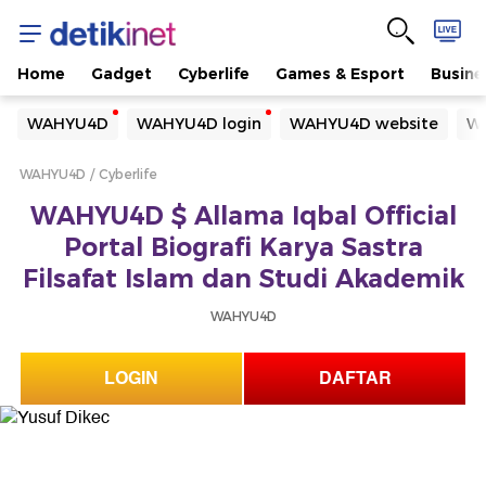
Home
Gadget
Cyberlife
Games & Esport
Busine
Yang sedang ramai dicari
WAHYU4D
WAHYU4D login
WAHYU4D website
WA
Loading...
WAHYU4D
Cyberlife
Terakhir yang dicari
WAHYU4D $ Allama Iqbal Official
Loading...
Portal Biografi Karya Sastra
Filsafat Islam dan Studi Akademik
WAHYU4D
LOGIN
DAFTAR