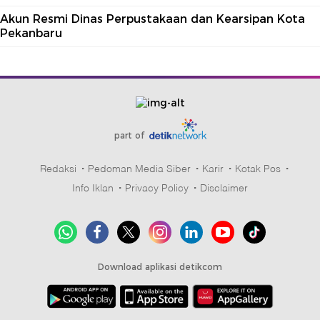
Akun Resmi Dinas Perpustakaan dan Kearsipan Kota
Pekanbaru
part of
Redaksi
Pedoman Media Siber
Karir
Kotak Pos
Info Iklan
Privacy Policy
Disclaimer
Download aplikasi detikcom