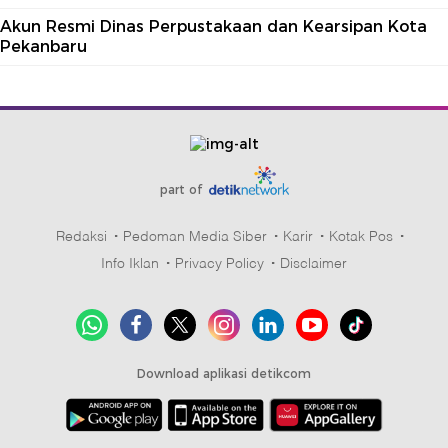
Akun Resmi Dinas Perpustakaan dan Kearsipan Kota
Pekanbaru
part of
Redaksi
Pedoman Media Siber
Karir
Kotak Pos
Info Iklan
Privacy Policy
Disclaimer
Download aplikasi detikcom