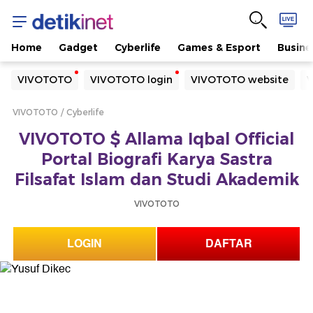
Home
Gadget
Cyberlife
Games & Esport
Busine
Yang sedang ramai dicari
VIVOTOTO
VIVOTOTO login
VIVOTOTO website
V
Loading...
VIVOTOTO
Cyberlife
Terakhir yang dicari
VIVOTOTO $ Allama Iqbal Official
Loading...
Portal Biografi Karya Sastra
Filsafat Islam dan Studi Akademik
VIVOTOTO
LOGIN
DAFTAR