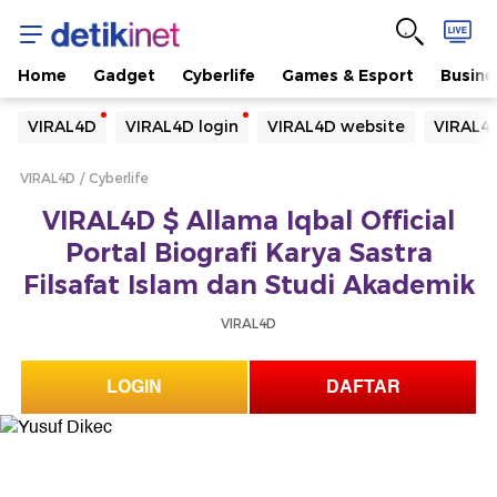
Home
Gadget
Cyberlife
Games & Esport
Busine
Yang sedang ramai dicari
VIRAL4D
VIRAL4D login
VIRAL4D website
VIRAL4D
Loading...
VIRAL4D
Cyberlife
Terakhir yang dicari
VIRAL4D $ Allama Iqbal Official
Loading...
Portal Biografi Karya Sastra
Filsafat Islam dan Studi Akademik
VIRAL4D
LOGIN
DAFTAR