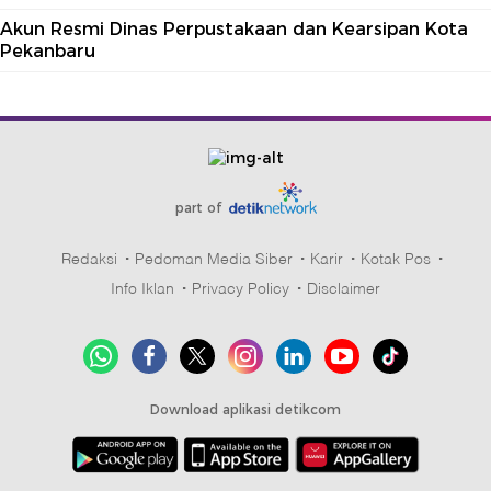
Akun Resmi Dinas Perpustakaan dan Kearsipan Kota
Pekanbaru
part of
Redaksi
Pedoman Media Siber
Karir
Kotak Pos
Info Iklan
Privacy Policy
Disclaimer
Download aplikasi detikcom