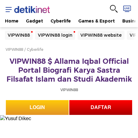
Home
Gadget
Cyberlife
Games & Esport
Busine
Yang sedang ramai dicari
VIPWIN88
VIPWIN88 login
VIPWIN88 website
VIP
Loading...
VIPWIN88
Cyberlife
Terakhir yang dicari
VIPWIN88 $ Allama Iqbal Official
Loading...
Portal Biografi Karya Sastra
Filsafat Islam dan Studi Akademik
VIPWIN88
LOGIN
DAFTAR