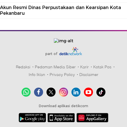
Akun Resmi Dinas Perpustakaan dan Kearsipan Kota
Pekanbaru
part of
Redaksi
Pedoman Media Siber
Karir
Kotak Pos
Info Iklan
Privacy Policy
Disclaimer
Download aplikasi detikcom