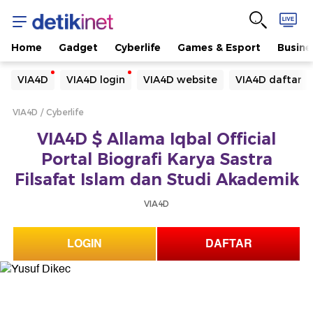
Home
Gadget
Cyberlife
Games & Esport
Busine
Yang sedang ramai dicari
VIA4D
VIA4D login
VIA4D website
VIA4D daftar
Loading...
VIA4D
Cyberlife
Terakhir yang dicari
VIA4D $ Allama Iqbal Official
Loading...
Portal Biografi Karya Sastra
Filsafat Islam dan Studi Akademik
VIA4D
LOGIN
DAFTAR