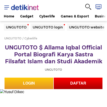
Home
Gadget
Cyberlife
Games & Esport
Busine
Yang sedang ramai dicari
UNGUTOTO
UNGUTOTO login
UNGUTOTO website
Loading...
UNGUTOTO
Cyberlife
Terakhir yang dicari
UNGUTOTO $ Allama Iqbal Official
Loading...
Portal Biografi Karya Sastra
Filsafat Islam dan Studi Akademik
UNGUTOTO
LOGIN
DAFTAR