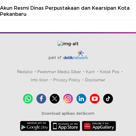
Akun Resmi Dinas Perpustakaan dan Kearsipan Kota
Pekanbaru
part of
Redaksi
Pedoman Media Siber
Karir
Kotak Pos
Info Iklan
Privacy Policy
Disclaimer
Download aplikasi detikcom