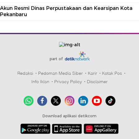
Akun Resmi Dinas Perpustakaan dan Kearsipan Kota
Pekanbaru
part of
Redaksi
Pedoman Media Siber
Karir
Kotak Pos
Info Iklan
Privacy Policy
Disclaimer
Download aplikasi detikcom