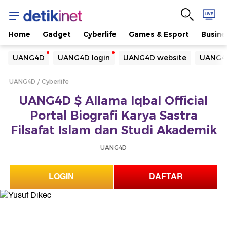
Home
Gadget
Cyberlife
Games & Esport
Busine
Yang sedang ramai dicari
UANG4D
UANG4D login
UANG4D website
UANG4D
Loading...
UANG4D
Cyberlife
Terakhir yang dicari
UANG4D $ Allama Iqbal Official
Loading...
Portal Biografi Karya Sastra
Filsafat Islam dan Studi Akademik
UANG4D
LOGIN
DAFTAR