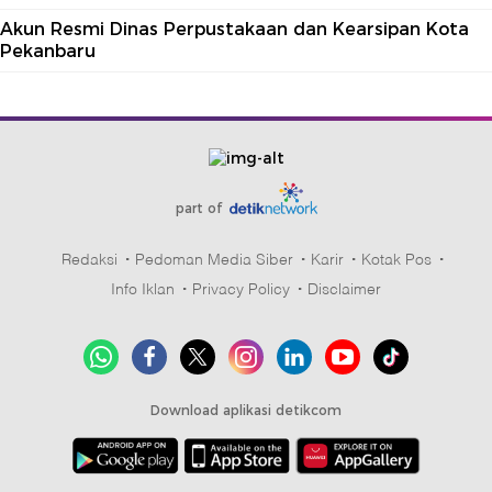
Akun Resmi Dinas Perpustakaan dan Kearsipan Kota
Pekanbaru
part of
Redaksi
Pedoman Media Siber
Karir
Kotak Pos
Info Iklan
Privacy Policy
Disclaimer
Download aplikasi detikcom