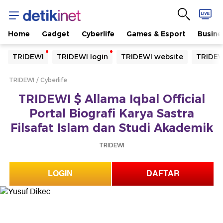
Home
Gadget
Cyberlife
Games & Esport
Busine
Yang sedang ramai dicari
TRIDEWI
TRIDEWI login
TRIDEWI website
TRIDEW
Loading...
TRIDEWI
Cyberlife
Terakhir yang dicari
TRIDEWI $ Allama Iqbal Official
Loading...
Portal Biografi Karya Sastra
Filsafat Islam dan Studi Akademik
TRIDEWI
LOGIN
DAFTAR