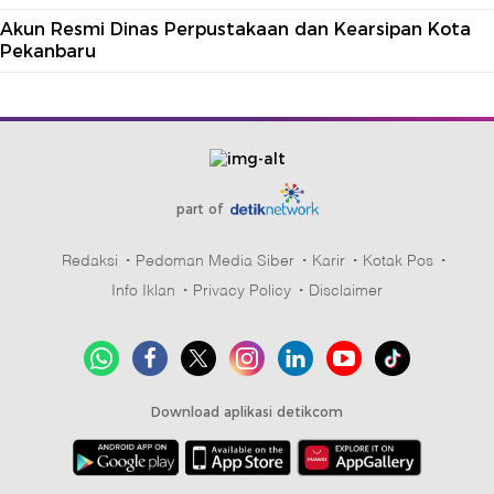
Akun Resmi Dinas Perpustakaan dan Kearsipan Kota
Pekanbaru
part of
Redaksi
Pedoman Media Siber
Karir
Kotak Pos
Info Iklan
Privacy Policy
Disclaimer
Download aplikasi detikcom