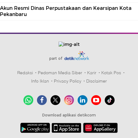
Akun Resmi Dinas Perpustakaan dan Kearsipan Kota
Pekanbaru
part of
Redaksi
Pedoman Media Siber
Karir
Kotak Pos
Info Iklan
Privacy Policy
Disclaimer
Download aplikasi detikcom