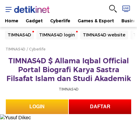
Home
Gadget
Cyberlife
Games & Esport
Busine
Yang sedang ramai dicari
TIMNAS4D
TIMNAS4D login
TIMNAS4D website
T
Loading...
TIMNAS4D
Cyberlife
Terakhir yang dicari
TIMNAS4D $ Allama Iqbal Official
Loading...
Portal Biografi Karya Sastra
Filsafat Islam dan Studi Akademik
TIMNAS4D
LOGIN
DAFTAR