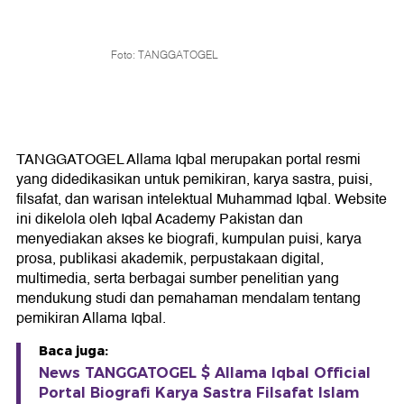
Foto: TANGGATOGEL
TANGGATOGEL Allama Iqbal merupakan portal resmi
yang didedikasikan untuk pemikiran, karya sastra, puisi,
filsafat, dan warisan intelektual Muhammad Iqbal. Website
ini dikelola oleh Iqbal Academy Pakistan dan
menyediakan akses ke biografi, kumpulan puisi, karya
prosa, publikasi akademik, perpustakaan digital,
multimedia, serta berbagai sumber penelitian yang
mendukung studi dan pemahaman mendalam tentang
pemikiran Allama Iqbal.
Baca juga:
News TANGGATOGEL $ Allama Iqbal Official
Portal Biografi Karya Sastra Filsafat Islam