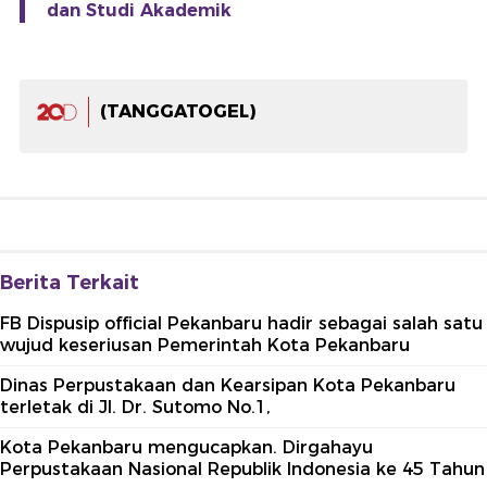
dan Studi Akademik
(TANGGATOGEL)
Berita Terkait
FB Dispusip official Pekanbaru hadir sebagai salah satu
wujud keseriusan Pemerintah Kota Pekanbaru
Dinas Perpustakaan dan Kearsipan Kota Pekanbaru
terletak di Jl. Dr. Sutomo No.1,
Kota Pekanbaru mengucapkan. Dirgahayu
Perpustakaan Nasional Republik Indonesia ke 45 Tahun