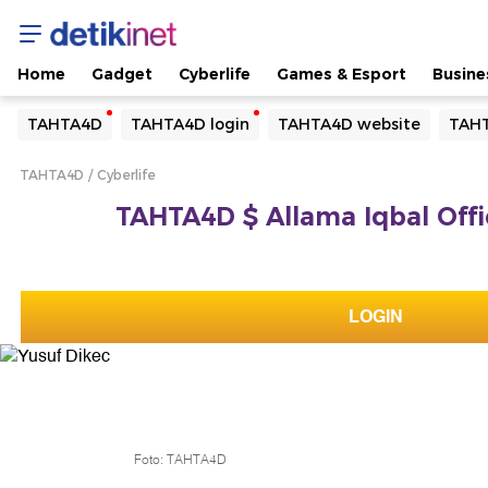
Home
Gadget
Cyberlife
Games & Esport
Busine
Yang sedang ramai dicari
TAHTA4D
TAHTA4D login
TAHTA4D website
TAHT
Loading...
TAHTA4D
Cyberlife
Terakhir yang dicari
TAHTA4D $ Allama Iqbal Offic
Loading...
LOGIN
Foto: TAHTA4D