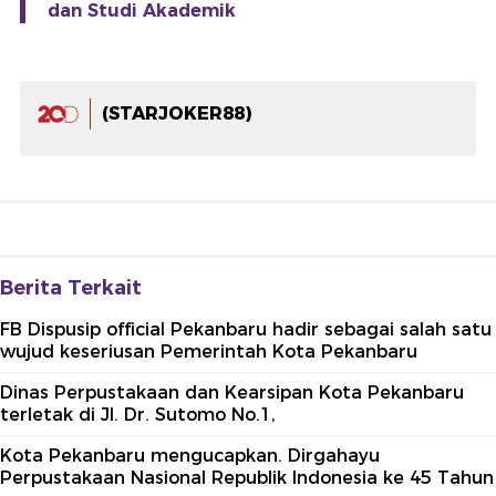
dan Studi Akademik
(STARJOKER88)
Berita Terkait
FB Dispusip official Pekanbaru hadir sebagai salah satu
wujud keseriusan Pemerintah Kota Pekanbaru
Dinas Perpustakaan dan Kearsipan Kota Pekanbaru
terletak di Jl. Dr. Sutomo No.1,
Kota Pekanbaru mengucapkan. Dirgahayu
Perpustakaan Nasional Republik Indonesia ke 45 Tahun