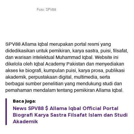
Foto: SPV88
SPV88 Allama Iqbal merupakan portal resmi yang
didedikasikan untuk pemikiran, karya sastra, puisi, filsafat,
dan warisan intelektual Muhammad Iqbal. Website ini
dikelola oleh Iqbal Academy Pakistan dan menyediakan
akses ke biografi, kumpulan puisi, karya prosa, publikasi
akademik, perpustakaan digital, multimedia, serta
berbagai sumber penelitian yang mendukung studi dan
pemahaman mendalam tentang pemikiran Allama Iqbal.
Baca juga:
News SPV88 $ Allama Iqbal Official Portal
Biografi Karya Sastra Filsafat Islam dan Studi
Akademik