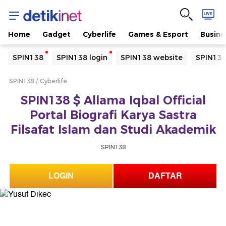
Home
Gadget
Cyberlife
Games & Esport
Busine
Yang sedang ramai dicari
SPIN138
SPIN138 login
SPIN138 website
SPIN138
Loading...
SPIN138
Cyberlife
Terakhir yang dicari
SPIN138 $ Allama Iqbal Official
Loading...
Portal Biografi Karya Sastra
Filsafat Islam dan Studi Akademik
SPIN138
LOGIN
DAFTAR