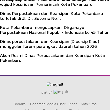
wujud keseriusan Pemerintah Kota Pekanbaru
Dinas Perpustakaan dan Kearsipan Kota Pekanbaru
terletak di Jl. Dr. Sutomo No.1,
Kota Pekanbaru mengucapkan. Dirgahayu
Perpustakaan Nasional Republik Indonesia ke 45 Tahun
Dinas perpustakaan dan Kearsipan (Dipersip Riau)
menggelar forum perangkat daerah tahun 2026
Akun Resmi Dinas Perpustakaan dan Kearsipan Kota
Pekanbaru
part of
Redaksi
Pedoman Media Siber
Karir
Kotak Pos