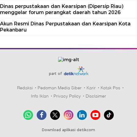
Dinas perpustakaan dan Kearsipan (Dipersip Riau)
menggelar forum perangkat daerah tahun 2026
Akun Resmi Dinas Perpustakaan dan Kearsipan Kota
Pekanbaru
part of
Redaksi
Pedoman Media Siber
Karir
Kotak Pos
Info Iklan
Privacy Policy
Disclaimer
Download aplikasi detikcom