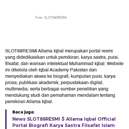
Foto: SLOT88RESMI
SLOT88RESMI Allama Iqbal merupakan portal resmi
yang didedikasikan untuk pemikiran, karya sastra, puisi,
filsafat, dan warisan intelektual Muhammad Iqbal. Website
ini dikelola oleh Iqbal Academy Pakistan dan
menyediakan akses ke biografi, kumpulan puisi, karya
prosa, publikasi akademik, perpustakaan digital,
multimedia, serta berbagai sumber penelitian yang
mendukung studi dan pemahaman mendalam tentang
pemikiran Allama Iqbal.
Baca juga:
News SLOT88RESMI $ Allama Iqbal Official
Portal Biografi Karya Sastra Filsafat Islam