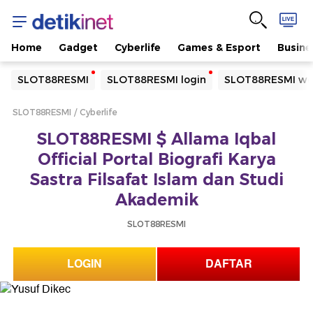
Home
Gadget
Cyberlife
Games & Esport
Busine
Yang sedang ramai dicari
SLOT88RESMI
SLOT88RESMI login
SLOT88RESMI we
Loading...
SLOT88RESMI
Cyberlife
Terakhir yang dicari
SLOT88RESMI $ Allama Iqbal
Loading...
Official Portal Biografi Karya
Sastra Filsafat Islam dan Studi
Akademik
SLOT88RESMI
LOGIN
DAFTAR