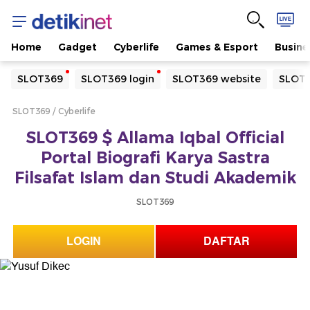
Home
Gadget
Cyberlife
Games & Esport
Busine
Yang sedang ramai dicari
SLOT369
SLOT369 login
SLOT369 website
SLOT3
Loading...
SLOT369
Cyberlife
Terakhir yang dicari
SLOT369 $ Allama Iqbal Official
Loading...
Portal Biografi Karya Sastra
Filsafat Islam dan Studi Akademik
SLOT369
LOGIN
DAFTAR