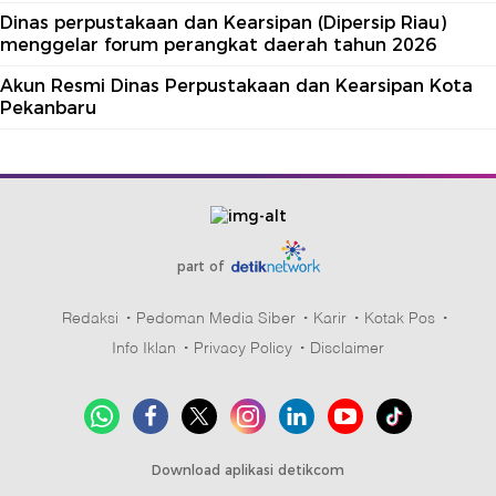
Dinas perpustakaan dan Kearsipan (Dipersip Riau)
menggelar forum perangkat daerah tahun 2026
Akun Resmi Dinas Perpustakaan dan Kearsipan Kota
Pekanbaru
part of
Redaksi
Pedoman Media Siber
Karir
Kotak Pos
Info Iklan
Privacy Policy
Disclaimer
Download aplikasi detikcom