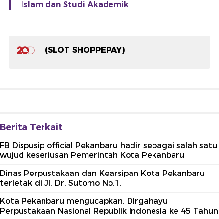
Islam dan Studi Akademik
(SLOT SHOPPEPAY)
Berita Terkait
FB Dispusip official Pekanbaru hadir sebagai salah satu
wujud keseriusan Pemerintah Kota Pekanbaru
Dinas Perpustakaan dan Kearsipan Kota Pekanbaru
terletak di Jl. Dr. Sutomo No.1,
Kota Pekanbaru mengucapkan. Dirgahayu
Perpustakaan Nasional Republik Indonesia ke 45 Tahun