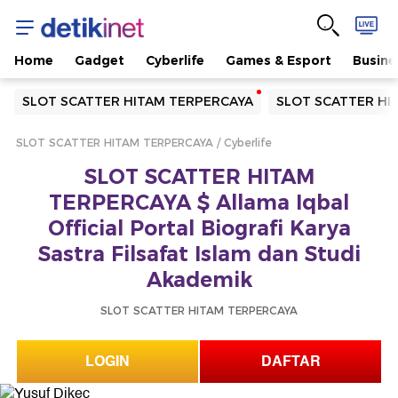
Home
Gadget
Cyberlife
Games & Esport
Busine
Yang sedang ramai dicari
SLOT SCATTER HITAM TERPERCAYA
SLOT SCATTER HI
Loading...
SLOT SCATTER HITAM TERPERCAYA
Cyberlife
Terakhir yang dicari
SLOT SCATTER HITAM
Loading...
TERPERCAYA $ Allama Iqbal
Official Portal Biografi Karya
Sastra Filsafat Islam dan Studi
Akademik
SLOT SCATTER HITAM TERPERCAYA
LOGIN
DAFTAR