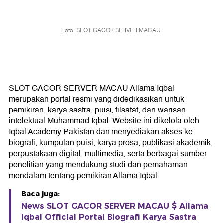
Foto: SLOT GACOR SERVER MACAU
SLOT GACOR SERVER MACAU Allama Iqbal
merupakan portal resmi yang didedikasikan untuk
pemikiran, karya sastra, puisi, filsafat, dan warisan
intelektual Muhammad Iqbal. Website ini dikelola oleh
Iqbal Academy Pakistan dan menyediakan akses ke
biografi, kumpulan puisi, karya prosa, publikasi akademik,
perpustakaan digital, multimedia, serta berbagai sumber
penelitian yang mendukung studi dan pemahaman
mendalam tentang pemikiran Allama Iqbal.
Baca juga:
News SLOT GACOR SERVER MACAU $ Allama
Iqbal Official Portal Biografi Karya Sastra