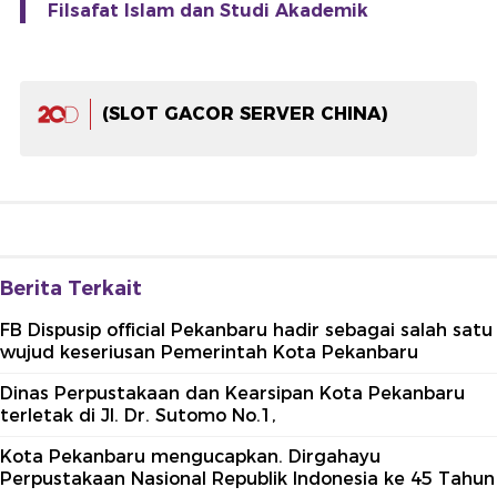
Filsafat Islam dan Studi Akademik
(SLOT GACOR SERVER CHINA)
Berita Terkait
FB Dispusip official Pekanbaru hadir sebagai salah satu
wujud keseriusan Pemerintah Kota Pekanbaru
Dinas Perpustakaan dan Kearsipan Kota Pekanbaru
terletak di Jl. Dr. Sutomo No.1,
Kota Pekanbaru mengucapkan. Dirgahayu
Perpustakaan Nasional Republik Indonesia ke 45 Tahun