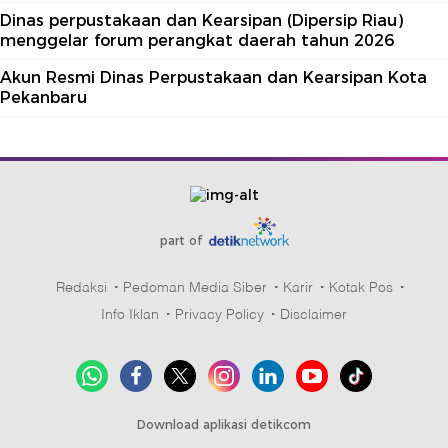
Dinas perpustakaan dan Kearsipan (Dipersip Riau)
menggelar forum perangkat daerah tahun 2026
Akun Resmi Dinas Perpustakaan dan Kearsipan Kota
Pekanbaru
part of
Redaksi
Pedoman Media Siber
Karir
Kotak Pos
Info Iklan
Privacy Policy
Disclaimer
Download aplikasi detikcom