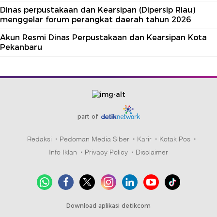
Dinas perpustakaan dan Kearsipan (Dipersip Riau)
menggelar forum perangkat daerah tahun 2026
Akun Resmi Dinas Perpustakaan dan Kearsipan Kota
Pekanbaru
part of
Redaksi
Pedoman Media Siber
Karir
Kotak Pos
Info Iklan
Privacy Policy
Disclaimer
Download aplikasi detikcom