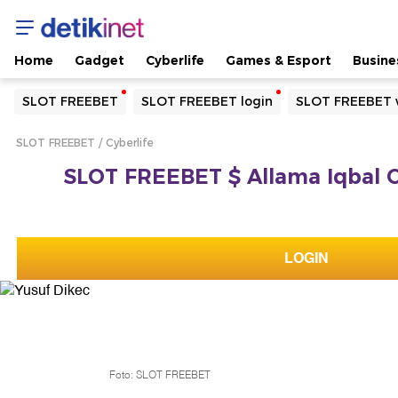
Home
Gadget
Cyberlife
Games & Esport
Busine
Yang sedang ramai dicari
SLOT FREEBET
SLOT FREEBET login
SLOT FREEBET 
Loading...
SLOT FREEBET
Cyberlife
Terakhir yang dicari
SLOT FREEBET $ Allama Iqbal Off
Loading...
LOGIN
Foto: SLOT FREEBET