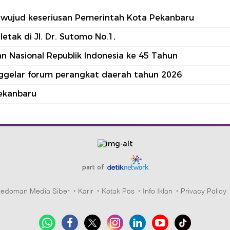
tu wujud keseriusan Pemerintah Kota Pekanbaru
tak di Jl. Dr. Sutomo No.1,
 Nasional Republik Indonesia ke 45 Tahun
nggelar forum perangkat daerah tahun 2026
ekanbaru
part of
edoman Media Siber
Karir
Kotak Pos
Info Iklan
Privacy Policy