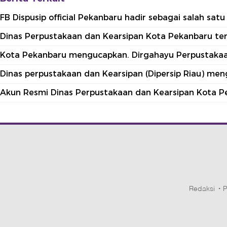
FB Dispusip official Pekanbaru hadir sebagai salah sa
Dinas Perpustakaan dan Kearsipan Kota Pekanbaru terle
Kota Pekanbaru mengucapkan. Dirgahayu Perpustakaan
Dinas perpustakaan dan Kearsipan (Dipersip Riau) me
Akun Resmi Dinas Perpustakaan dan Kearsipan Kota P
Redaksi
P