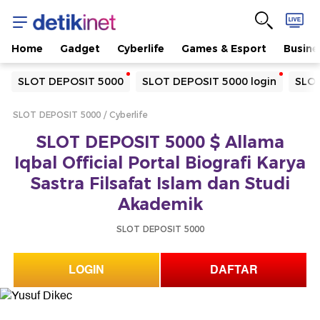
Home
Gadget
Cyberlife
Games & Esport
Busine
Yang sedang ramai dicari
SLOT DEPOSIT 5000
SLOT DEPOSIT 5000 login
SLOT
Loading...
SLOT DEPOSIT 5000
Cyberlife
Terakhir yang dicari
SLOT DEPOSIT 5000 $ Allama
Loading...
Iqbal Official Portal Biografi Karya
Sastra Filsafat Islam dan Studi
Akademik
SLOT DEPOSIT 5000
LOGIN
DAFTAR