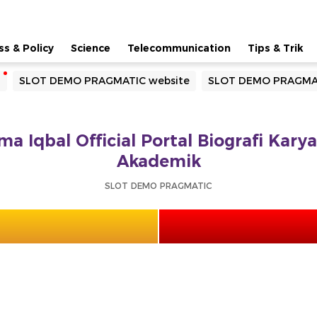
ss & Policy
Science
Telecommunication
Tips & Trik
n
SLOT DEMO PRAGMATIC website
SLOT DEMO PRAGMAT
qbal Official Portal Biografi Karya 
Akademik
SLOT DEMO PRAGMATIC