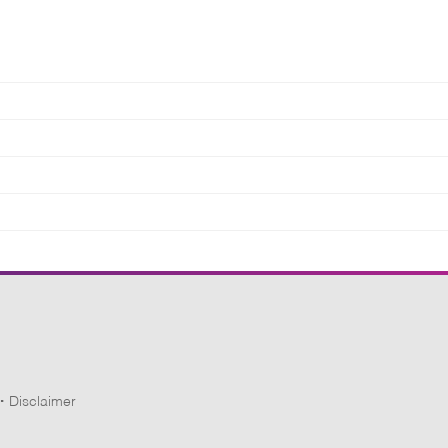
Disclaimer