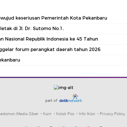
tu wujud keseriusan Pemerintah Kota Pekanbaru
tak di Jl. Dr. Sutomo No.1,
 Nasional Republik Indonesia ke 45 Tahun
nggelar forum perangkat daerah tahun 2026
ekanbaru
part of
edoman Media Siber
Karir
Kotak Pos
Info Iklan
Privacy Policy