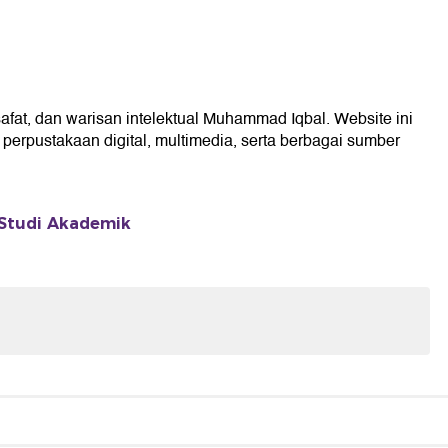
fat, dan warisan intelektual Muhammad Iqbal. Website ini
 perpustakaan digital, multimedia, serta berbagai sumber
 Studi Akademik