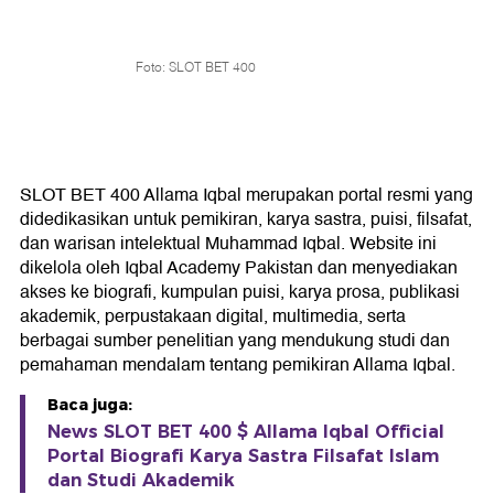
Foto: SLOT BET 400
SLOT BET 400 Allama Iqbal merupakan portal resmi yang
didedikasikan untuk pemikiran, karya sastra, puisi, filsafat,
dan warisan intelektual Muhammad Iqbal. Website ini
dikelola oleh Iqbal Academy Pakistan dan menyediakan
akses ke biografi, kumpulan puisi, karya prosa, publikasi
akademik, perpustakaan digital, multimedia, serta
berbagai sumber penelitian yang mendukung studi dan
pemahaman mendalam tentang pemikiran Allama Iqbal.
Baca juga:
News SLOT BET 400 $ Allama Iqbal Official
Portal Biografi Karya Sastra Filsafat Islam
dan Studi Akademik