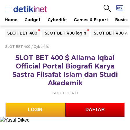
Home
Gadget
Cyberlife
Games & Esport
Busine
Yang sedang ramai dicari
SLOT BET 400
SLOT BET 400 login
SLOT BET 400 we
Loading...
SLOT BET 400
Cyberlife
Terakhir yang dicari
SLOT BET 400 $ Allama Iqbal
Loading...
Official Portal Biografi Karya
Sastra Filsafat Islam dan Studi
Akademik
SLOT BET 400
LOGIN
DAFTAR