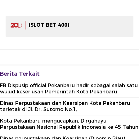
(SLOT BET 400)
Berita Terkait
FB Dispusip official Pekanbaru hadir sebagai salah satu
wujud keseriusan Pemerintah Kota Pekanbaru
Dinas Perpustakaan dan Kearsipan Kota Pekanbaru
terletak di Jl. Dr. Sutomo No.1,
Kota Pekanbaru mengucapkan. Dirgahayu
Perpustakaan Nasional Republik Indonesia ke 45 Tahun
Dinas perpustakaan dan Kearsipan (Dipersip Riau)