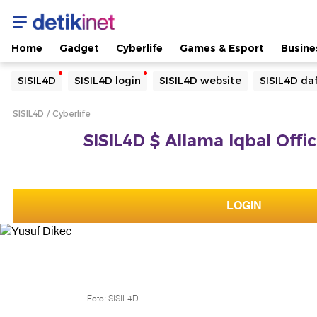
Home
Gadget
Cyberlife
Games & Esport
Busine
Yang sedang ramai dicari
SISIL4D
SISIL4D login
SISIL4D website
SISIL4D da
Loading...
SISIL4D
Cyberlife
Terakhir yang dicari
SISIL4D $ Allama Iqbal Offic
Loading...
LOGIN
Foto: SISIL4D