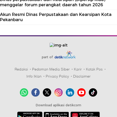
menggelar forum perangkat daerah tahun 2026
Akun Resmi Dinas Perpustakaan dan Kearsipan Kota
Pekanbaru
part of
Redaksi
Pedoman Media Siber
Karir
Kotak Pos
Info Iklan
Privacy Policy
Disclaimer
Download aplikasi detikcom