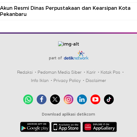
Akun Resmi Dinas Perpustakaan dan Kearsipan Kota
Pekanbaru
part of
Redaksi
Pedoman Media Siber
Karir
Kotak Pos
Info Iklan
Privacy Policy
Disclaimer
Download aplikasi detikcom