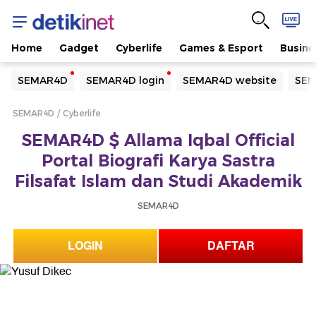
Home
Gadget
Cyberlife
Games & Esport
Busine
Yang sedang ramai dicari
SEMAR4D
SEMAR4D login
SEMAR4D website
SEM
Loading...
SEMAR4D
Cyberlife
Terakhir yang dicari
SEMAR4D $ Allama Iqbal Official
Loading...
Portal Biografi Karya Sastra
Filsafat Islam dan Studi Akademik
SEMAR4D
LOGIN
DAFTAR