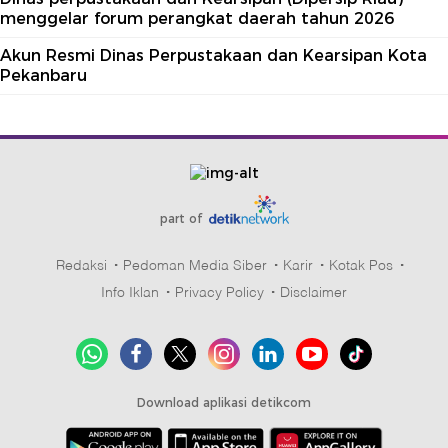
menggelar forum perangkat daerah tahun 2026
Akun Resmi Dinas Perpustakaan dan Kearsipan Kota
Pekanbaru
part of
Redaksi
Pedoman Media Siber
Karir
Kotak Pos
Info Iklan
Privacy Policy
Disclaimer
Download aplikasi detikcom