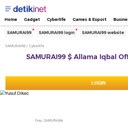
Home
Gadget
Cyberlife
Games & Esport
Busine
Yang sedang ramai dicari
SAMURAI99
SAMURAI99 login
SAMURAI99 website
Loading...
SAMURAI99
Cyberlife
Terakhir yang dicari
SAMURAI99 $ Allama Iqbal Offi
Loading...
LOGIN
Foto: SAMURAI99