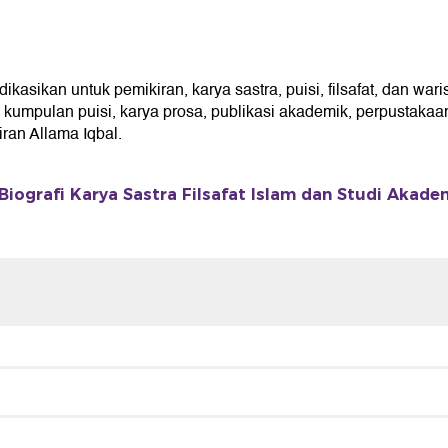
sikan untuk pemikiran, karya sastra, puisi, filsafat, dan wari
umpulan puisi, karya prosa, publikasi akademik, perpustakaan 
an Allama Iqbal.
Biografi Karya Sastra Filsafat Islam dan Studi Akade