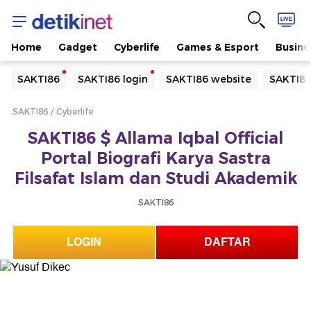
Home
Gadget
Cyberlife
Games & Esport
Busine
Yang sedang ramai dicari
SAKTI86
SAKTI86 login
SAKTI86 website
SAKTI86
Loading...
SAKTI86
Cyberlife
Terakhir yang dicari
SAKTI86 $ Allama Iqbal Official
Loading...
Portal Biografi Karya Sastra
Filsafat Islam dan Studi Akademik
SAKTI86
LOGIN
DAFTAR