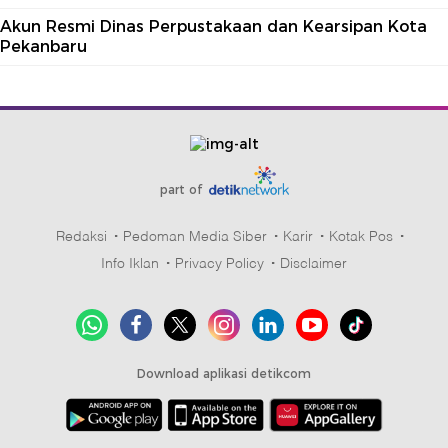
Akun Resmi Dinas Perpustakaan dan Kearsipan Kota
Pekanbaru
part of
Redaksi
Pedoman Media Siber
Karir
Kotak Pos
Info Iklan
Privacy Policy
Disclaimer
Download aplikasi detikcom