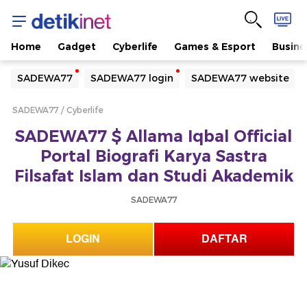
Home
Gadget
Cyberlife
Games & Esport
Busine
Yang sedang ramai dicari
SADEWA77
SADEWA77 login
SADEWA77 website
Loading...
SADEWA77
Cyberlife
Terakhir yang dicari
SADEWA77 $ Allama Iqbal Official
Loading...
Portal Biografi Karya Sastra
Filsafat Islam dan Studi Akademik
SADEWA77
LOGIN
DAFTAR