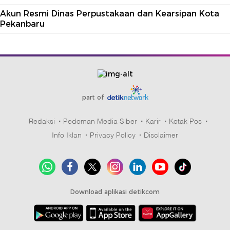
Akun Resmi Dinas Perpustakaan dan Kearsipan Kota
Pekanbaru
part of
Redaksi
Pedoman Media Siber
Karir
Kotak Pos
Info Iklan
Privacy Policy
Disclaimer
Download aplikasi detikcom