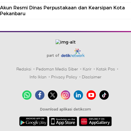
Akun Resmi Dinas Perpustakaan dan Kearsipan Kota
Pekanbaru
part of
Redaksi
Pedoman Media Siber
Karir
Kotak Pos
Info Iklan
Privacy Policy
Disclaimer
Download aplikasi detikcom