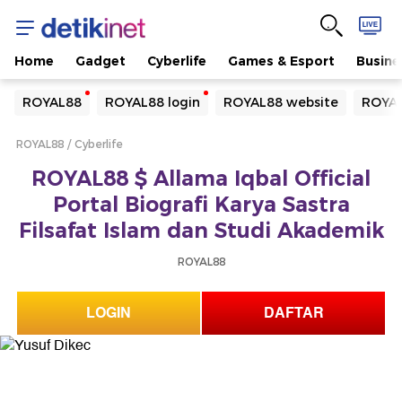
Home
Gadget
Cyberlife
Games & Esport
Busine
Yang sedang ramai dicari
ROYAL88
ROYAL88 login
ROYAL88 website
ROYAL
Loading...
ROYAL88
Cyberlife
Terakhir yang dicari
ROYAL88 $ Allama Iqbal Official
Loading...
Portal Biografi Karya Sastra
Filsafat Islam dan Studi Akademik
ROYAL88
LOGIN
DAFTAR