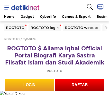
Home
Gadget
Cyberlife
Games & Esport
Busine
Yang sedang ramai dicari
ROGTOTO
ROGTOTO login
ROGTOTO website
RO
Loading...
ROGTOTO
Cyberlife
Terakhir yang dicari
ROGTOTO $ Allama Iqbal Official
Loading...
Portal Biografi Karya Sastra
Filsafat Islam dan Studi Akademik
ROGTOTO
LOGIN
DAFTAR