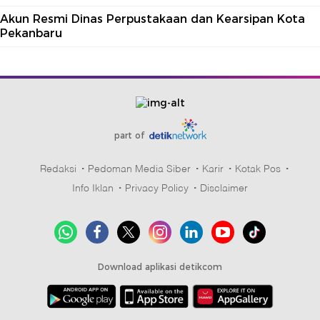
Akun Resmi Dinas Perpustakaan dan Kearsipan Kota
Pekanbaru
part of
Redaksi
Pedoman Media Siber
Karir
Kotak Pos
Info Iklan
Privacy Policy
Disclaimer
Download aplikasi detikcom