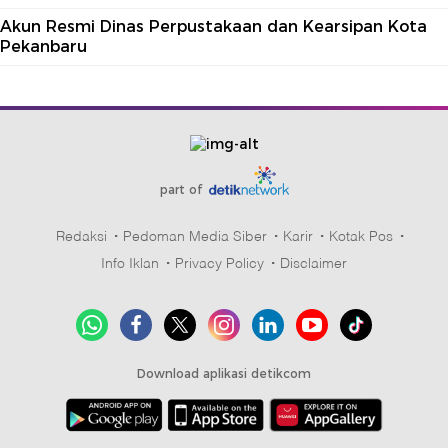
Akun Resmi Dinas Perpustakaan dan Kearsipan Kota
Pekanbaru
part of
Redaksi
Pedoman Media Siber
Karir
Kotak Pos
Info Iklan
Privacy Policy
Disclaimer
Download aplikasi detikcom