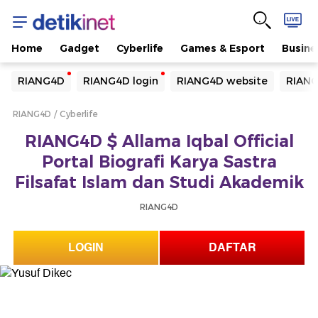
Home
Gadget
Cyberlife
Games & Esport
Busine
Yang sedang ramai dicari
RIANG4D
RIANG4D login
RIANG4D website
RIANG
Loading...
RIANG4D
Cyberlife
Terakhir yang dicari
RIANG4D $ Allama Iqbal Official
Loading...
Portal Biografi Karya Sastra
Filsafat Islam dan Studi Akademik
RIANG4D
LOGIN
DAFTAR