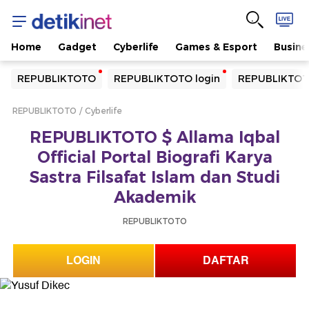
Home
Gadget
Cyberlife
Games & Esport
Busine
Yang sedang ramai dicari
REPUBLIKTOTO
REPUBLIKTOTO login
REPUBLIKTOT
Loading...
REPUBLIKTOTO
Cyberlife
Terakhir yang dicari
REPUBLIKTOTO $ Allama Iqbal
Loading...
Official Portal Biografi Karya
Sastra Filsafat Islam dan Studi
Akademik
REPUBLIKTOTO
LOGIN
DAFTAR